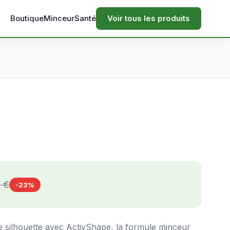
Boutique
Minceur
Santé
Voir tous les produits
 €
-23%
e silhouette avec ActivShape, la formule minceur