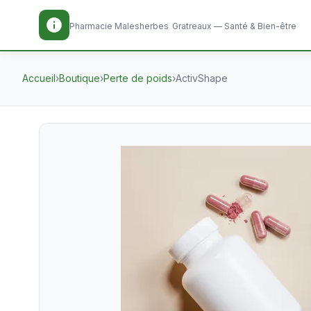
Pharmacie Malesherbes
Gratreaux — Santé & Bien-être
Accueil
›
Boutique
›
Perte de poids
›
ActivShape