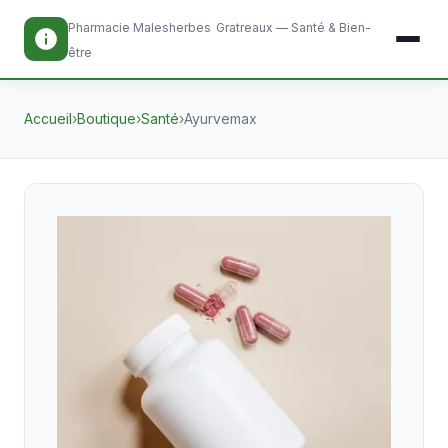
Pharmacie Malesherbes
Gratreaux — Santé & Bien-
être
Accueil
›
Boutique
›
Santé
›
Ayurvemax