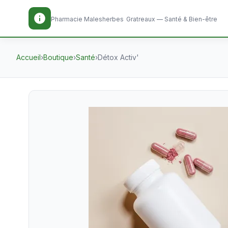
Pharmacie Malesherbes
Gratreaux — Santé & Bien-être
Accueil
›
Boutique
›
Santé
›
Détox Activ'