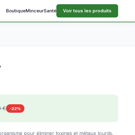
Boutique
Minceur
Santé
Voir tous les produits
'
0 €
-22%
l'organisme pour éliminer toxines et métaux lourds.