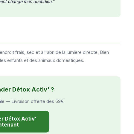
ment changé mon quotidien."
oit frais, sec et à l'abri de la lumière directe. Bien
ée des enfants et des animaux domestiques.
der Détox Activ' ?
ale — Livraison offerte dès 59€
 Détox Activ'
ntenant