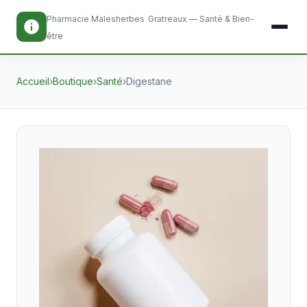
Pharmacie Malesherbes
Gratreaux — Santé & Bien-
être
Accueil
›
Boutique
›
Santé
›
Digestane