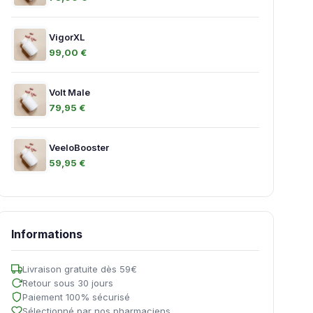
VigorXL
99,00 €
Volt Male
79,95 €
VeeloBooster
59,95 €
Informations
Livraison gratuite dès 59€
Retour sous 30 jours
Paiement 100% sécurisé
Sélectionné par nos pharmaciens