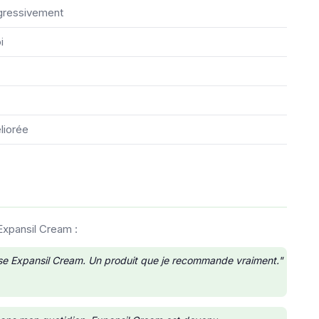
rogressivement
i
liorée
Expansil Cream :
ise Expansil Cream. Un produit que je recommande vraiment."