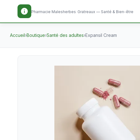
Pharmacie Malesherbes
Gratreaux — Santé & Bien-être
Accueil
›
Boutique
›
Santé des adultes
›
Expansil Cream