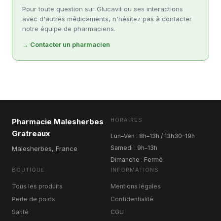
Pour toute question sur Glucavit ou ses interactions
avec d'autres médicaments, n'hésitez pas à contacter
notre équipe de pharmaciens.
→ Contacter un pharmacien
HORAIRES
Pharmacie Malesherbes
Gratreaux
Lun–Ven : 8h–13h / 13h30–19h
Samedi : 9h–13h
Malesherbes, France
Dimanche : Fermé
BOUTIQUE
INFORMATIONS
Tous les produits
Mentions légales
Perte de poids
Confidentialité
Santé
CGU