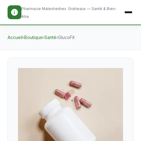
Pharmacie Malesherbes
Gratreaux — Santé & Bien-
être
Accueil
›
Boutique
›
Santé
›
GlucoFit