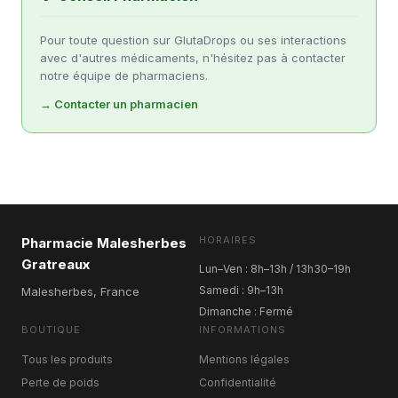
Pour toute question sur GlutaDrops ou ses interactions
avec d'autres médicaments, n'hésitez pas à contacter
notre équipe de pharmaciens.
→ Contacter un pharmacien
HORAIRES
Pharmacie Malesherbes
Gratreaux
Lun–Ven : 8h–13h / 13h30–19h
Samedi : 9h–13h
Malesherbes, France
Dimanche : Fermé
BOUTIQUE
INFORMATIONS
Tous les produits
Mentions légales
Perte de poids
Confidentialité