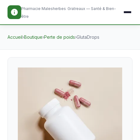
Pharmacie Malesherbes
Gratreaux — Santé & Bien-
être
Accueil
›
Boutique
›
Perte de poids
›
GlutaDrops