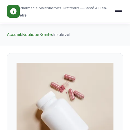
Pharmacie Malesherbes
Gratreaux — Santé & Bien-
être
Accueil
›
Boutique
›
Santé
›
Insulevel