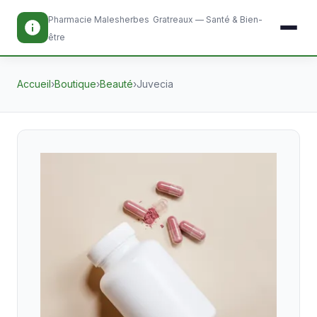
Pharmacie Malesherbes
Gratreaux — Santé & Bien-
être
Accueil
›
Boutique
›
Beauté
›
Juvecia