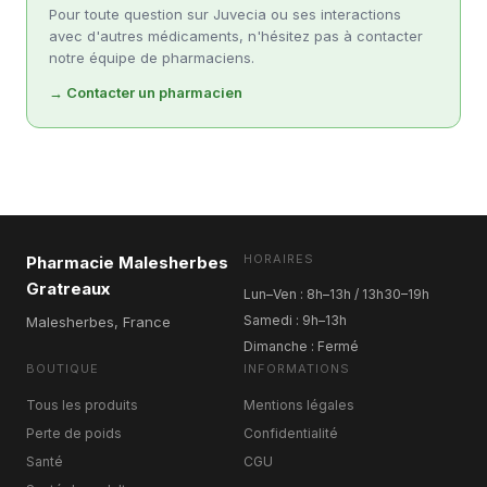
Pour toute question sur Juvecia ou ses interactions
avec d'autres médicaments, n'hésitez pas à contacter
notre équipe de pharmaciens.
→ Contacter un pharmacien
HORAIRES
Pharmacie Malesherbes
Gratreaux
Lun–Ven : 8h–13h / 13h30–19h
Samedi : 9h–13h
Malesherbes, France
Dimanche : Fermé
BOUTIQUE
INFORMATIONS
Tous les produits
Mentions légales
Perte de poids
Confidentialité
Santé
CGU