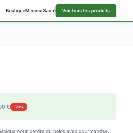
Boutique
Minceur
Santé
Voir tous les produits
00 €
-21%
agique pour perdre du poids avec gourmandise.