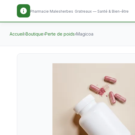
Pharmacie Malesherbes
Gratreaux — Santé & Bien-être
Accueil
›
Boutique
›
Perte de poids
›
Magicoa