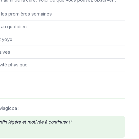
ès les premières semaines
 au quotidien
t yoyo
sives
ivité physique
 Magicoa :
fin légère et motivée à continuer !"