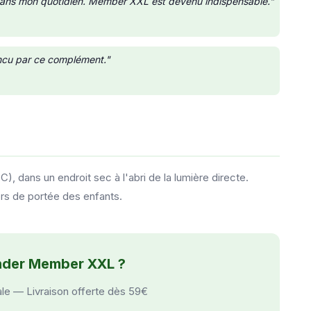
 dans mon quotidien. Member XXL est devenu indispensable."
aincu par ce complément."
dans un endroit sec à l'abri de la lumière directe.
ors de portée des enfants.
nder Member XXL ?
ale — Livraison offerte dès 59€