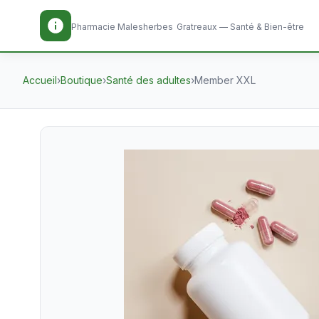
Pharmacie Malesherbes
Gratreaux — Santé & Bien-être
Accueil
›
Boutique
›
Santé des adultes
›
Member XXL