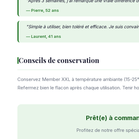
"Après 3 semaines, j'ai remarqué une vraie différence
— Pierre, 52 ans
"Simple à utiliser, bien toléré et efficace. Je suis conv
— Laurent, 41 ans
Conseils de conservation
Conservez Member XXL à température ambiante (15-25°C), 
Refermez bien le flacon après chaque utilisation. Tenir h
Prêt(e) à comma
Profitez de notre offre spéci