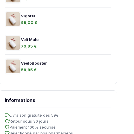
VigorXL
99,00 €
Volt Male
79,95 €
VeeloBooster
59,95 €
Informations
Livraison gratuite dès 59€
Retour sous 30 jours
Paiement 100% sécurisé
Sélectionné par nos pharmaciens