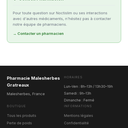
Pour toute question sur Noctislim ou ses interactions
avec d'autres médicaments, n'hésitez pas à contacter
notre équipe de pharmaciens.
→ Contacter un pharmacien
HORAIRES
Pharmacie Malesherbes
Gratreaux
Lun–Ven : 8h–13h / 13h30–19h
Samedi : 9h–13h
Malesherbes, France
Dimanche : Fermé
BOUTIQUE
INFORMATIONS
Tous les produits
Mentions légales
Perte de poids
Confidentialité