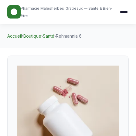
Pharmacie Malesherbes
Gratreaux — Santé & Bien-
être
Accueil
›
Boutique
›
Santé
›
Rehmannia 6