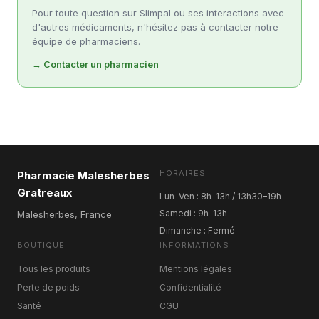
Pour toute question sur Slimpal ou ses interactions avec
d'autres médicaments, n'hésitez pas à contacter notre
équipe de pharmaciens.
→ Contacter un pharmacien
HORAIRES
Pharmacie Malesherbes
Gratreaux
Lun–Ven : 8h–13h / 13h30–19h
Samedi : 9h–13h
Malesherbes, France
Dimanche : Fermé
BOUTIQUE
INFORMATIONS
Tous les produits
Mentions légales
Perte de poids
Confidentialité
Santé
CGU