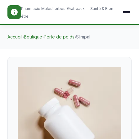
Pharmacie Malesherbes
Gratreaux — Santé & Bien-
être
Accueil
›
Boutique
›
Perte de poids
›
Slimpal