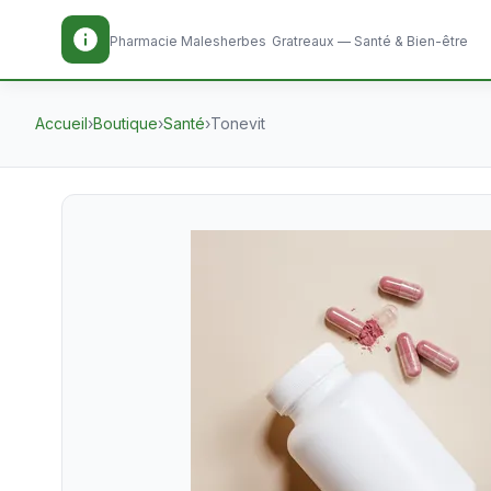
Pharmacie Malesherbes
Gratreaux — Santé & Bien-être
Accueil
›
Boutique
›
Santé
›
Tonevit