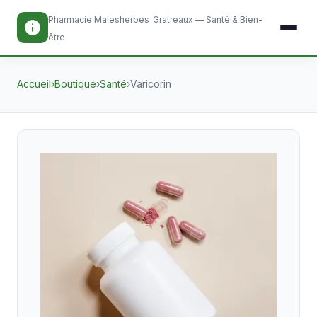
Pharmacie Malesherbes
Gratreaux — Santé & Bien-
être
Accueil
›
Boutique
›
Santé
›
Varicorin